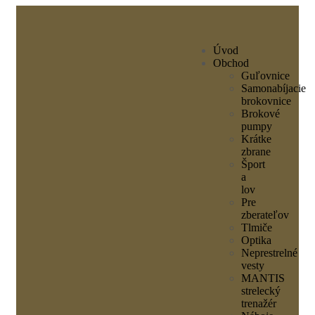
Úvod
Obchod
Guľovnice
Samonabíjacie
brokovnice
Brokové
pumpy
Krátke
zbrane
Šport
a
lov
Pre
zberateľov
Tlmiče
Optika
Neprestrelné
vesty
MANTIS
strelecký
trenažér