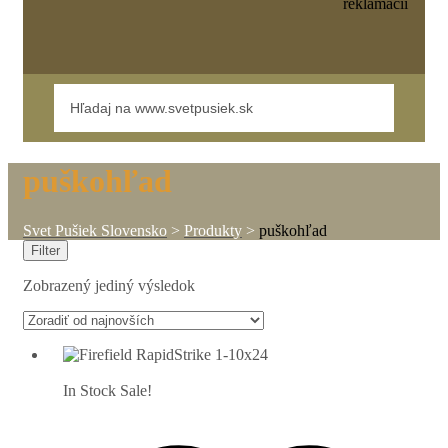
reklamácií
puškohľad
Svet Pušiek Slovensko
>
Produkty
>
puškohľad
Filter
Zobrazený jediný výsledok
In Stock
Sale!