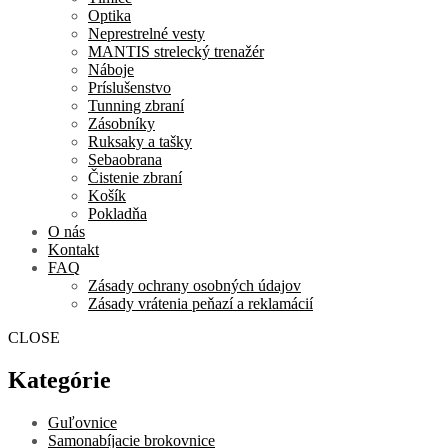
Optika
Neprestrelné vesty
MANTIS strelecký trenažér
Náboje
Príslušenstvo
Tunning zbraní
Zásobníky
Ruksaky a tašky
Sebaobrana
Čistenie zbraní
Košík
Pokladňa
O nás
Kontakt
FAQ
Zásady ochrany osobných údajov
Zásady vrátenia peňazí a reklamácií
CLOSE
Kategórie
Guľovnice
Samonabíjacie brokovnice