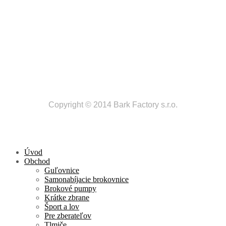
Copyright © 2014 Bark Factory s.r.o.
Úvod
Obchod
Guľovnice
Samonabíjacie brokovnice
Brokové pumpy
Krátke zbrane
Šport a lov
Pre zberateľov
Tlmiče