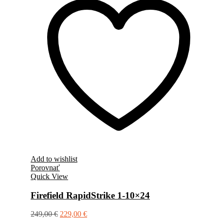
Add to wishlist
Porovnať
Quick View
Firefield RapidStrike 1-10×24
249,00
€
229,00
€