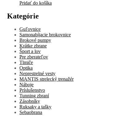
Pridať do košíka
Kategórie
Guľovnice
Samonabíjacie brokovnice
Brokové pumpy
Krátke zbrane
Šport a lov
Pre zberateľov
Tlmiče
Optika
Neprestrelné vesty
MANTIS strelecký trenažér
Náboje
Príslušenstvo
Tunning zbraní
Zásobníky
Ruksaky a tašky
Sebaobrana