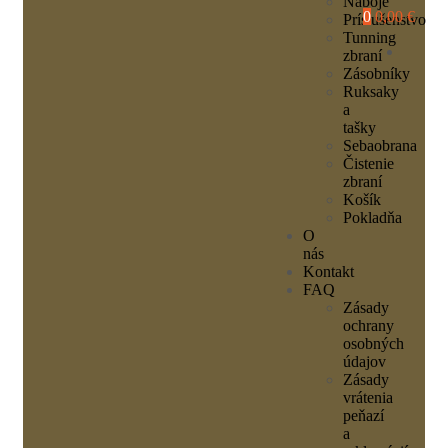
Náboje
0
0,00 €
Príslušenstvo
Tunning
zbraní
Zásobníky
Ruksaky
a
tašky
Sebaobrana
Čistenie
zbraní
Košík
Pokladňa
O
nás
Kontakt
FAQ
Zásady
ochrany
osobných
údajov
Zásady
vrátenia
peňazí
a