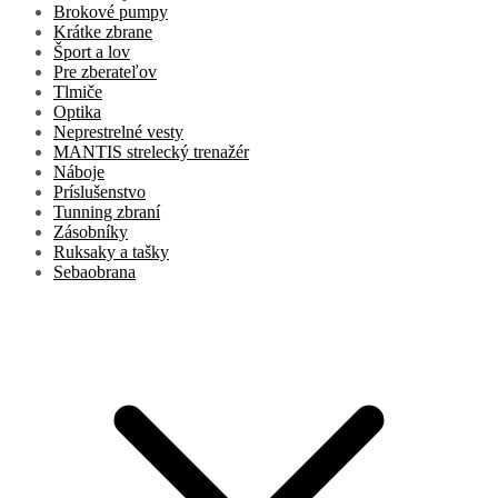
Brokové pumpy
Krátke zbrane
Šport a lov
Pre zberateľov
Tlmiče
Optika
Neprestrelné vesty
MANTIS strelecký trenažér
Náboje
Príslušenstvo
Tunning zbraní
Zásobníky
Ruksaky a tašky
Sebaobrana