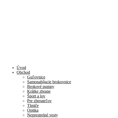
Úvod
Obchod
Guľovnice
Samonabíjacie brokovnice
Brokové pumpy
Krátke zbrane
Šport a lov
Pre zberateľov
Tlmiče
Optika
Neprestrelné vesty