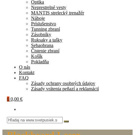
Optika
Neprestrelné vesty
MANTIS strelecký trenažér
Náboje
Príslušenstvo
Tunning zbraní
Zásobníky
Ruksaky a tašky
Sebaobrana
Čistenie zbraní
Košík
Pokladňa
O nás
Kontakt
FAQ
Zásady ochrany osobných údajov
Zásady vrátenia peňazí a reklamácií
0
0,00 €