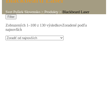
Blackbeard Laser
Svet Pušiek Slovensko
>
Produkty
>
Blackbeard Laser
Filter
Zobrazených 1–100 z 130 výsledkov
Zoradené podľa
najnovších