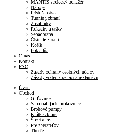
MANTIS strelecký trenažér
Náboje
Príslušenstvo
Tunning zbraní
Zásobníky
Ruksaky a tašky
Sebaobrana
Čistenie zbraní
Košík
Pokladňa
O nás
Kontakt
FAQ
Zásady ochrany osobných údajov
Zásady vrátenia peňazí a reklamácií
Úvod
Obchod
Guľovnice
Samonabíjacie brokovnice
Brokové pumpy
Krátke zbrane
Šport a lov
Pre zberateľov
Tlmiče