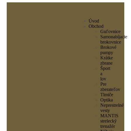
Úvod
Obchod
Guľovnice
Samonabíjacie
brokovnice
Brokové
pumpy
Krátke
zbrane
Šport
a
lov
Pre
zberateľov
Tlmiče
Optika
Neprestrelné
vesty
MANTIS
strelecký
trenažér