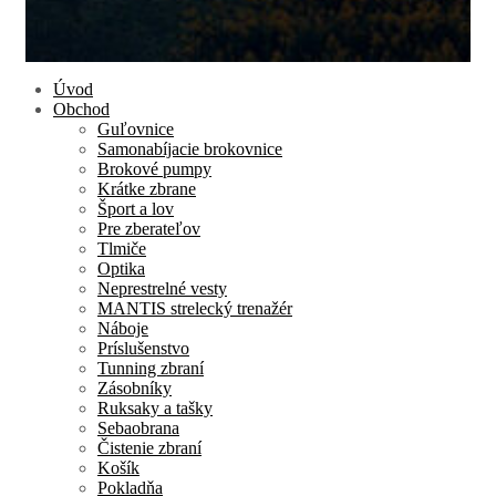
Úvod
Obchod
Guľovnice
Samonabíjacie brokovnice
Brokové pumpy
Krátke zbrane
Šport a lov
Pre zberateľov
Tlmiče
Optika
Neprestrelné vesty
MANTIS strelecký trenažér
Náboje
Príslušenstvo
Tunning zbraní
Zásobníky
Ruksaky a tašky
Sebaobrana
Čistenie zbraní
Košík
Pokladňa