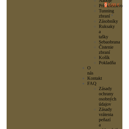
Náboje
0
0,00 €
Príslušenstvo
Tunning
zbraní
Zásobníky
Ruksaky
a
tašky
Sebaobrana
Čistenie
zbraní
Košík
Pokladňa
O
nás
Kontakt
FAQ
Zásady
ochrany
osobných
údajov
Zásady
vrátenia
peňazí
a