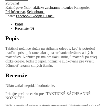
Porovnať
Katalógové číslo:
takticke-zachranne-noznice
Kategórie:
Príslušenstvo
,
Sebaobrana
Share:
Facebook
Google+
Email
Popis
Recenzie (0)
Popis
Taktické nožnice slúžia na strihanie odevov, keď je potrebné
uvoľniť prístup k rane, ako aj na strihanie obväzov a iných
materiálov. Nožnice pri malom tlaku strihajú materiál po celej
dĺžke čepele. Jedna z čepelí nožníc je zúbkovaná pre vyššiu
účinnosť rezania silných tkanín.
Recenzie
Nikto zatiaľ nepridal hodnotenie.
Pridajte prvú recenziu pre “TAKTICKÉ ZÁCHRANNÉ
NOŽNICE”
Vaša e-mailová adresa nebude zverejnená.
Vyžadované polia sú