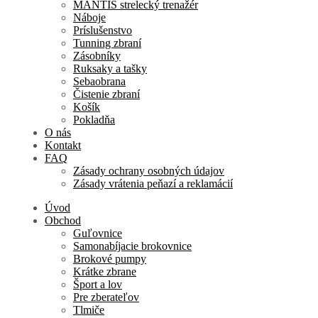
MANTIS strelecký trenažér
Náboje
Príslušenstvo
Tunning zbraní
Zásobníky
Ruksaky a tašky
Sebaobrana
Čistenie zbraní
Košík
Pokladňa
O nás
Kontakt
FAQ
Zásady ochrany osobných údajov
Zásady vrátenia peňazí a reklamácií
Úvod
Obchod
Guľovnice
Samonabíjacie brokovnice
Brokové pumpy
Krátke zbrane
Šport a lov
Pre zberateľov
Tlmiče