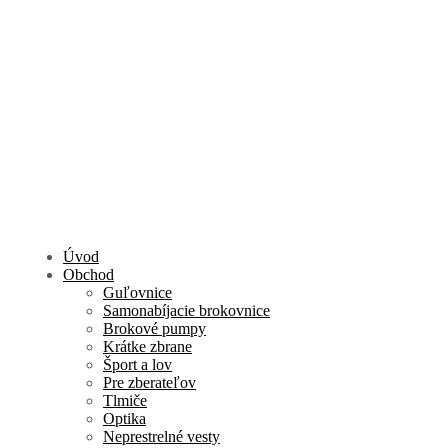
Úvod
Obchod
Guľovnice
Samonabíjacie brokovnice
Brokové pumpy
Krátke zbrane
Šport a lov
Pre zberateľov
Tlmiče
Optika
Neprestrelné vesty