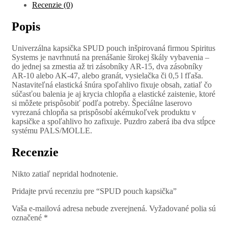
Recenzie (0)
Popis
Univerzálna kapsička SPUD pouch inšpirovaná firmou Spiritus
Systems je navrhnutá na prenášanie širokej škály vybavenia –
do jednej sa zmestia až tri zásobníky AR-15, dva zásobníky
AR-10 alebo AK-47, alebo granát, vysielačka či 0,5 l fľaša.
Nastaviteľná elastická šnúra spoľahlivo fixuje obsah, zatiaľ čo
súčasťou balenia je aj krycia chlopňa a elastické zaistenie, ktoré
si môžete prispôsobiť podľa potreby. Špeciálne laserovo
vyrezaná chlopňa sa prispôsobí akémukoľvek produktu v
kapsičke a spoľahlivo ho zafixuje. Puzdro zaberá iba dva stĺpce
systému PALS/MOLLE.
Recenzie
Nikto zatiaľ nepridal hodnotenie.
Pridajte prvú recenziu pre “SPUD pouch kapsička”
Vaša e-mailová adresa nebude zverejnená.
Vyžadované polia sú
označené
*