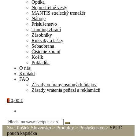
Optika
Neprestrelné vesty
MANTIS strelecký trenažér
Náboje
Príslušenstvo
Tunning zbraní
Zásobníky
Ruksaky a tašky
Sebaobrana
Čistenie zbraní
Košík
Pokladňa
O nás
Kontakt
FAQ
Zásady ochrany osobných údajov
Zásady vrátenia peňazí a reklamácií
0
0,00 €
Svet Pušiek Slovensko
>
Produkty
>
Príslušenstvo
>
SPUD
pouch kapsička