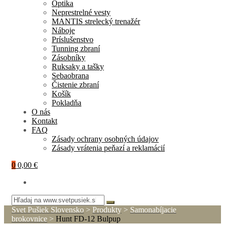
Optika
Neprestrelné vesty
MANTIS strelecký trenažér
Náboje
Príslušenstvo
Tunning zbraní
Zásobníky
Ruksaky a tašky
Sebaobrana
Čistenie zbraní
Košík
Pokladňa
O nás
Kontakt
FAQ
Zásady ochrany osobných údajov
Zásady vrátenia peňazí a reklamácií
0
0,00 €
Svet Pušiek Slovensko
>
Produkty
>
Samonabíjacie
brokovnice
>
Hunt FD-12 Bulpup