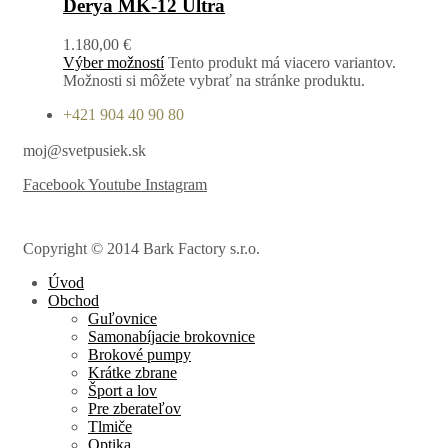
Derya MK-12 Ultra
1.180,00
€
Výber možností
Tento produkt má viacero variantov.
Možnosti si môžete vybrať na stránke produktu.
+421 904 40 90 80
moj@svetpusiek.sk
Facebook
Youtube
Instagram
Copyright © 2014 Bark Factory s.r.o.
Úvod
Obchod
Guľovnice
Samonabíjacie brokovnice
Brokové pumpy
Krátke zbrane
Šport a lov
Pre zberateľov
Tlmiče
Optika