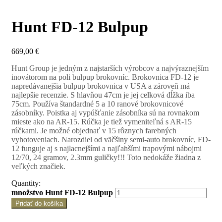
Hunt FD-12 Bulpup
669,00
€
Hunt Group je jedným z najstarších výrobcov a najvýraznejším
inovátorom na poli bulpup brokovníc. Brokovnica FD-12 je
napredávanejšia bulpup brokovnica v USA a zároveň má
najlepšie recenzie. S hlavňou 47cm je jej celková dĺžka iba
75cm. Používa štandardné 5 a 10 ranové brokovnicové
zásobníky. Poistka aj vypúšťanie zásobníka sú na rovnakom
mieste ako na AR-15. Rúčka je tiež vymeniteľná s AR-15
rúčkami. Je možné objednať v 15 rôznych farebných
vyhotoveniach. Narozdiel od väčšiny semi-auto brokovníc, FD-
12 funguje aj s najlacnejšími a najľahšími trapovými nábojmi
12/70, 24 gramov, 2.3mm guličky!!! Toto nedokáže žiadna z
veľkých značiek.
Quantity:
množstvo Hunt FD-12 Bulpup
Pridať do košíka