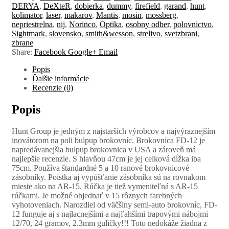
DERYA
,
DeXteR
,
dobierka
,
dummy
,
firefield
,
garand
,
hunt
,
kolimator
,
laser
,
makarov
,
Mantis
,
mosin
,
mossberg
,
nepriestrelna
,
nij
,
Norinco
,
Optika
,
osobny odber
,
polovnictvo
,
Sightmark
,
slovensko
,
smith&wesson
,
strelivo
,
svetzbrani
,
zbrane
Share:
Facebook
Google+
Email
Popis
Ďalšie informácie
Recenzie (0)
Popis
Hunt Group je jedným z najstarších výrobcov a najvýraznejším
inovátorom na poli bulpup brokovníc. Brokovnica FD-12 je
napredávanejšia bulpup brokovnica v USA a zároveň má
najlepšie recenzie. S hlavňou 47cm je jej celková dĺžka iba
75cm. Používa štandardné 5 a 10 ranové brokovnicové
zásobníky. Poistka aj vypúšťanie zásobníka sú na rovnakom
mieste ako na AR-15. Rúčka je tiež vymeniteľná s AR-15
rúčkami. Je možné objednať v 15 rôznych farebných
vyhotoveniach. Narozdiel od väčšiny semi-auto brokovníc, FD-
12 funguje aj s najlacnejšími a najľahšími trapovými nábojmi
12/70, 24 gramov, 2.3mm guličky!!! Toto nedokáže žiadna z