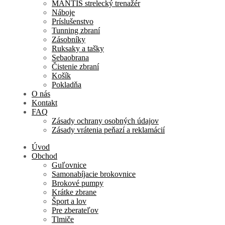
MANTIS strelecký trenažér
Náboje
Príslušenstvo
Tunning zbraní
Zásobníky
Ruksaky a tašky
Sebaobrana
Čistenie zbraní
Košík
Pokladňa
O nás
Kontakt
FAQ
Zásady ochrany osobných údajov
Zásady vrátenia peňazí a reklamácií
Úvod
Obchod
Guľovnice
Samonabíjacie brokovnice
Brokové pumpy
Krátke zbrane
Šport a lov
Pre zberateľov
Tlmiče