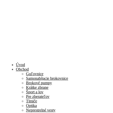
Úvod
Obchod
Guľovnice
Samonabíjacie brokovnice
Brokové pumpy
Krátke zbrane
Šport a lov
Pre zberateľov
Tlmiče
Optika
Neprestrelné vesty