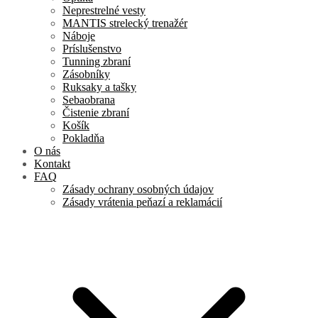
Neprestrelné vesty
MANTIS strelecký trenažér
Náboje
Príslušenstvo
Tunning zbraní
Zásobníky
Ruksaky a tašky
Sebaobrana
Čistenie zbraní
Košík
Pokladňa
O nás
Kontakt
FAQ
Zásady ochrany osobných údajov
Zásady vrátenia peňazí a reklamácií