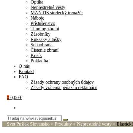
Optika
Neprestrelné vesty
MANTIS strelecký trenažér
Náboje
Príslušenstvo
Tunning zbraní
Zásobníky
Ruksaky a tašky
Sebaobrana
Čistenie zbraní
Košík
Pokladňa
O nás
Kontakt
FAQ
Zásady ochrany osobných údajov
Zásady vrátenia peňazí a reklamácií
0
0,00 €
Svet Pušiek Slovensko
>
Produkty
>
Neprestrelné vesty
>
Elastick