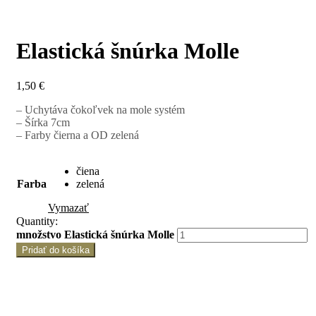
Elastická šnúrka Molle
1,50
€
– Uchytáva čokoľvek na mole systém
– Šírka 7cm
– Farby čierna a OD zelená
čiena
Farba
zelená
Vymazať
Quantity:
množstvo Elastická šnúrka Molle
Pridať do košíka