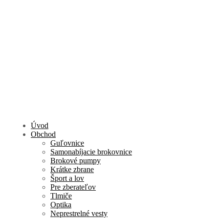
Úvod
Obchod
Guľovnice
Samonabíjacie brokovnice
Brokové pumpy
Krátke zbrane
Šport a lov
Pre zberateľov
Tlmiče
Optika
Neprestrelné vesty