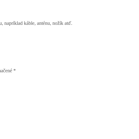
, napríklad káble, anténu, nožík atď.
značené
*