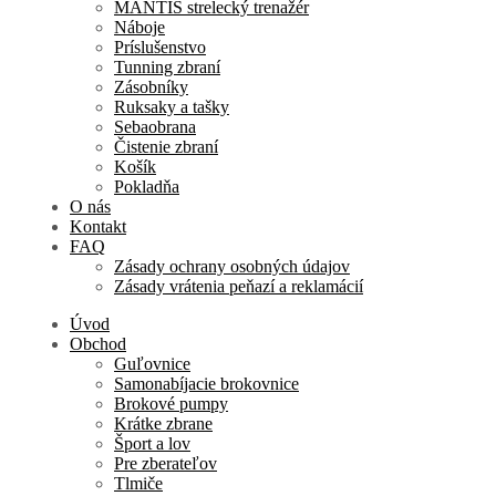
MANTIS strelecký trenažér
Náboje
Príslušenstvo
Tunning zbraní
Zásobníky
Ruksaky a tašky
Sebaobrana
Čistenie zbraní
Košík
Pokladňa
O nás
Kontakt
FAQ
Zásady ochrany osobných údajov
Zásady vrátenia peňazí a reklamácií
Úvod
Obchod
Guľovnice
Samonabíjacie brokovnice
Brokové pumpy
Krátke zbrane
Šport a lov
Pre zberateľov
Tlmiče