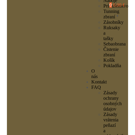
Náboje
0
0,00 €
Príslušenstvo
Tunning
zbraní
Zásobníky
Ruksaky
a
tašky
Sebaobrana
Čistenie
zbraní
Košík
Pokladňa
O
nás
Kontakt
FAQ
Zásady
ochrany
osobných
údajov
Zásady
vrátenia
peňazí
a