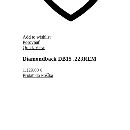
Add to wishlist
Porovnať
Quick View
Diamondback DB15 .223REM
1.129,00
€
Pridať do košíka
+421 904 40 90 80