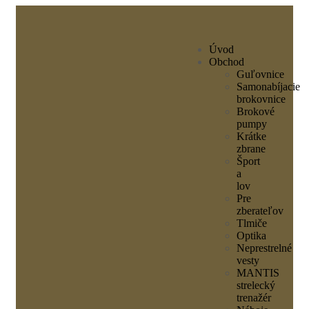
Úvod
Obchod
Guľovnice
Samonabíjacie
brokovnice
Brokové
pumpy
Krátke
zbrane
Šport
a
lov
Pre
zberateľov
Tlmiče
Optika
Neprestrelné
vesty
MANTIS
strelecký
trenažér