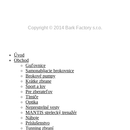
Copyright © 2014 Bark Factory s.r.o.
Úvod
Obchod
Guľovnice
Samonabíjacie brokovnice
Brokové pumpy
Krátke zbrane
Šport a lov
Pre zberateľov
Tlmiče
Optika
Neprestrelné vesty
MANTIS strelecký trenažér
Náboje
Príslušenstvo
Tunning zbraní