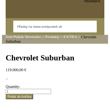
reklamácií
Svet Pušiek Slovensko
>
Produkty
>
EXTRA
>
Chevrolet
Suburban
Chevrolet Suburban
119.000,00
€
‚-
Quantity:
Pridať do košíka