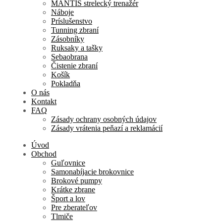
MANTIS strelecký trenažér
Náboje
Príslušenstvo
Tunning zbraní
Zásobníky
Ruksaky a tašky
Sebaobrana
Čistenie zbraní
Košík
Pokladňa
O nás
Kontakt
FAQ
Zásady ochrany osobných údajov
Zásady vrátenia peňazí a reklamácií
Úvod
Obchod
Guľovnice
Samonabíjacie brokovnice
Brokové pumpy
Krátke zbrane
Šport a lov
Pre zberateľov
Tlmiče