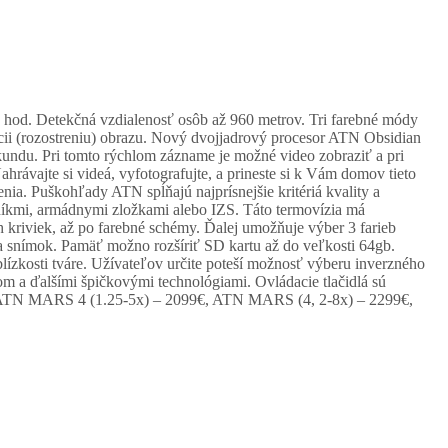
hod. Detekčná vzdialenosť osôb až 960 metrov. Tri farebné módy
cii (rozostreniu) obrazu. Nový dvojjadrový procesor ATN Obsidian
kundu. Pri tomto rýchlom zázname je možné video zobraziť a pri
rávajte si videá, vyfotografujte, a prineste si k Vám domov tieto
a. Puškohľady ATN spĺňajú najprísnejšie kritériá kvality a
níkmi, armádnymi zložkami alebo IZS. Táto termovízia má
h kriviek, až po farebné schémy. Ďalej umožňuje výber 3 farieb
 a snímok. Pamäť možno rozšíriť SD kartu až do veľkosti 64gb.
ízkosti tváre. Užívateľov určite poteší možnosť výberu inverzného
 a ďalšími špičkovými technológiami. Ovládacie tlačidlá sú
dín. ATN MARS 4 (1.25-5x) – 2099€, ATN MARS (4, 2-8x) – 2299€,