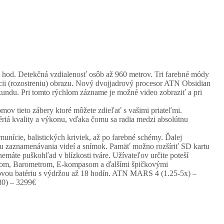
hod. Detekčná vzdialenosť osôb až 960 metrov. Tri farebné módy
cii (rozostreniu) obrazu. Nový dvojjadrový procesor ATN Obsidian
kundu. Pri tomto rýchlom zázname je možné video zobraziť a pri
mov tieto zábery ktoré môžete zdieľať s vašimi priateľmi.
riá kvality a výkonu, vďaka čomu sa radia medzi absolútnu
unície, balistických kriviek, až po farebné schémy. Ďalej
sťou zaznamenávania videí a snímok. Pamäť možno rozšíriť SD kartu
emáte puškohľad v blízkosti tváre. Užívateľov určite poteší
opom, Barometrom, E-kompasom a ďalšími špičkovými
hiovou batériu s výdržou až 18 hodín. ATN MARS 4 (1.25-5x) –
0) – 3299€