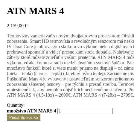
ATN MARS 4
2.159,00
€
Termovízny zameriavač s novým dvojjadrovým procesorom Obsidian
zobrazenia. Smart HD termovízia s revolučným senzorom má neskut
IV Dual Core je obrovským skokom vo výkone nielen digitálnych te
prehrávaní spomaliť a vidieť presne kam strela dopadla. Nahrávajt
zábery ktoré môžete zdieľať s vašimi priateľmi. ATN MARS 4 môžet
výkonu, vďaka čomu sa radia medzi absolútnu svetovú špičku. Pat
množstvo funkcií, ktoré si viete meniť priamo na displeji – od zám
(biela – teplá) (čierna – teplá) ( farebný režim teplej). Zariade
Puškohľad Mars 4 je vybavený nastaviteľným senzorom prítomnosti,
zobrazenia zámernej osnovy – pre rýchlu a presnú streľbu. Term
umiestnené tak, aby nemohlo dôjsť k ich nechcenému stlačeniu. P
ATN MARS 4 (4.5-18x) – 2699€, ATN MARS 4 (7-28x) – 2799€
Quantity:
množstvo ATN MARS 4
Pridať do košíka