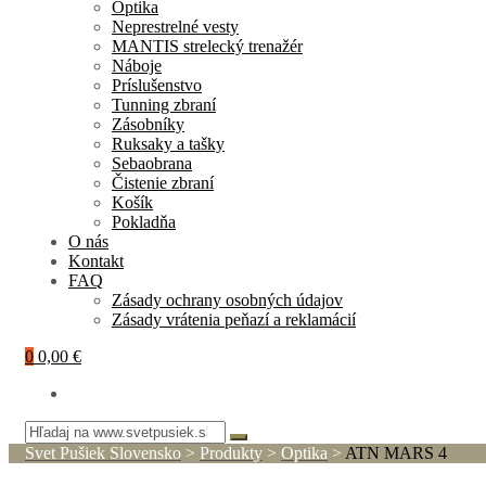
Optika
Neprestrelné vesty
MANTIS strelecký trenažér
Náboje
Príslušenstvo
Tunning zbraní
Zásobníky
Ruksaky a tašky
Sebaobrana
Čistenie zbraní
Košík
Pokladňa
O nás
Kontakt
FAQ
Zásady ochrany osobných údajov
Zásady vrátenia peňazí a reklamácií
0
0,00 €
Svet Pušiek Slovensko
>
Produkty
>
Optika
>
ATN MARS 4