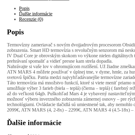
Popis
Ďalšie informácie
Recenzie (0)
Popis
Termovízny zameriavač s novým dvojjadrovým procesorom Obsidian
zobrazenia. Smart HD termovízia s revolučným senzorom má neskut
IV Dual Core je obrovským skokom vo výkone nielen digitálnych te
prehrávaní spomaliť a vidieť presne kam strela dopadla.
Nahrávajte si vaše lov v ohromujúcom rozlíšení. Už žiadne zmeškan
ATN MARS 4 môžete používať v úplnej tme, v dyme, hmle, za husté
svetovú špičku. Patria medzi najvyhľadávanejšie termovízne zaria
Táto termovízia má množstvo funkcií, ktoré si viete meniť priamo n
umožňuje výber 3 farieb (biela – teplá) (čierna – teplá) ( farebn
až do veľkosti 64gb. Puškohľad Mars 4 je vybavený nastaviteľným s
možnosť výberu inverzného zobrazenia zámernej osnovy – pre rý
technológiami. Ovládacie tlačidlá sú umiestnené tak, aby nemohlo
2099€, ATN MARS (4, 2-8x) – 2299€, ATN MARS 4 (4.5-18x) –
Ďalšie informácie