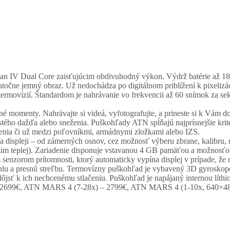
 IV Dual Core zaisťujúcim obdivuhodný výkon. Výdrž batérie až 18 
očne jemný obraz. Už nedochádza po digitálnom priblížení k pixelizá
rmovízií. Štandardom je nahrávanie vo frekvencii až 60 snímok za se
é momenty. Nahrávajte si videá, vyfotografujte, a prineste si k Vám do
ho dažďa alebo sneženia. Puškohľady ATN spĺňajú najprísnejšie krité
denia či už medzi poľovníkmi, armádnymi zložkami alebo IZS.
a displeji – od zámerných osnov, cez možnosť výberu zbrane, kalibru, m
ý režim teplej). Zariadenie disponuje vstavanou 4 GB pamäťou a možno
enzorom prítomnosti, ktorý automaticky vypína displej v prípade, že n
chlu a presnú streľbu. Termovízny puškohľad je vybavený 3D gyrosk
 dôjsť k ich nechcenému stlačeniu. Puškohľad je napájaný internou lít
 2699€, ATN MARS 4 (7-28x) – 2799€, ATN MARS 4 (1-10x, 640×48