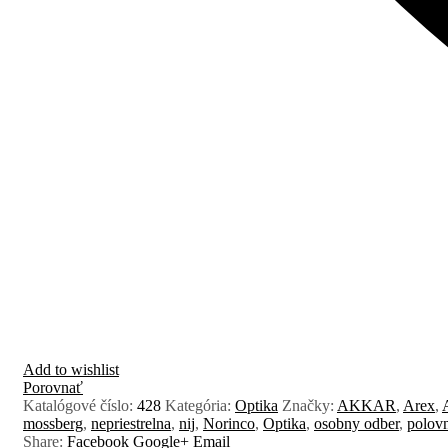
Add to wishlist
Porovnať
Katalógové číslo:
428
Kategória:
Optika
Značky:
AKKAR
,
Arex
,
mossberg
,
nepriestrelna
,
nij
,
Norinco
,
Optika
,
osobny odber
,
polovn
Share:
Facebook
Google+
Email