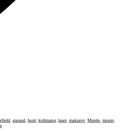
refield
,
garand
,
hunt
,
kolimator
,
laser
,
makarov
,
Mantis
,
mosin
,
e