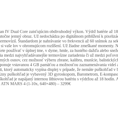
 IV Dual Core zaisťujúcim obdivuhodný výkon. Výdrž batérie až 18 
očne jemný obraz. Už nedochádza po digitálnom priblížení k pixelizá
rmovízií. Štandardom je nahrávanie vo frekvencii až 60 snímok za se
e si vaše lov v ohromujúcom rozlíšení. Už žiadne zmeškané momenty. Nah
e používať v úplnej tme, v dyme, hmle, za hustého dažďa alebo sneženi
ria medzi najvyhľadávanejšie termovízne zariadenia či už medzi poľov
erných osnov, cez možnosť výberu zbrane, kalibru, munície, balistickýc
nie disponuje vstavanou 4 GB pamäťou a možnosťou zaznamenávania videí
 ktorý automaticky vypína displej v prípade, že nemáte puškohľad v bl
ovízny puškohľad je vybavený 3D gyroskopom, Barometrom, E-kompasom
uškohľad je napájaný internou líthiovou batériu s výdržou až 18 ho
, ATN MARS 4 (1-10x, 640×480) – 3299€