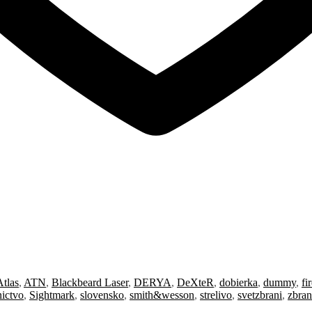
Atlas
,
ATN
,
Blackbeard Laser
,
DERYA
,
DeXteR
,
dobierka
,
dummy
,
fi
ictvo
,
Sightmark
,
slovensko
,
smith&wesson
,
strelivo
,
svetzbrani
,
zbran